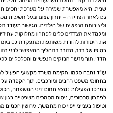
היא לרוב קצרה וזולה משמעותית מניהול הליכים 
שנית, היא מאפשרת שמירה על מערכת יחסים תקי
גם לאחר הפרידה – יתרון עצום ובעל חשיבות מ
וליציבותם הנפשית של הילדים. הגישור מעודד תק
ומלמד את הצדדים כלים לפתרון מחלוקות עתידיות
את היסודות להורות משותפת ומתפקדת גם ביום ש
בסופו של דבר, מדובר בתהליך המאפשר לבני הזוג
הדדי, תוך מזעור הנזקים הנפשיים והכלכליים לכ
עו"ד זהבה סלמון הקימה משרד מקצועי הפעיל ל
בתחומי משפט רחבים ומורכבים, תוך הקפדה על מ
במרכז הפעילות נמצא תחום דיני המשפחה, הכולל
לפתרון סכסוכים, ניסוח מסמכים משפטיים כגון צוו
וטיפול בענייני ייפוי כוח מתמשך. גירושין חכמים